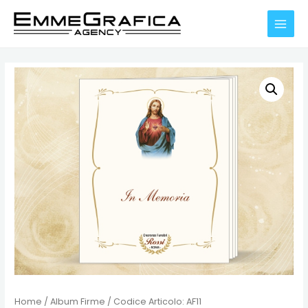
Vai
al
MAIN
contenuto
MENU
Home
/
Album Firme
/ Codice Articolo: AF11