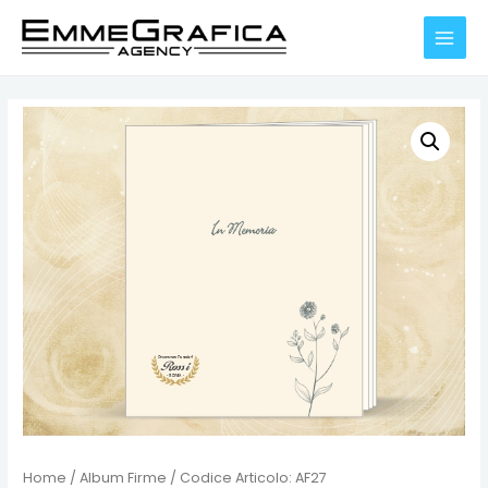
Vai
al
MAIN
contenuto
MENU
Home
/
Album Firme
/ Codice Articolo: AF27