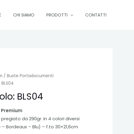
E
CHI SIAMO
PRODOTTI
CONTATTI
um
/
Buste Portadocumenti
: BLS04
olo: BLS04
i Premium
pregiato da 290gr. in 4 colori diversi
 – Bordeaux – Blu) – f.to 30×21,6cm