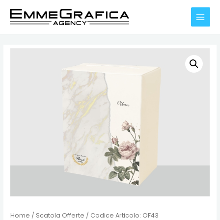
Vai
al
MAIN
contenuto
MENU
Home
/
Scatola Offerte
/ Codice Articolo: OF43