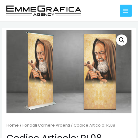
Vai
al
MAIN
contenuto
MENU
Home
/
Fondali Camere Ardenti
/ Codice Articolo: RL08