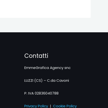
Contatti
EmmeGrafica Agency snc
LUZZI (CS) – C.da Cavoni
P. IVA 02836040788
Privacy Policy
|
Cookie Policy